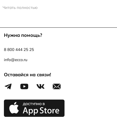
Почему стоит купить балетки для девочек в
Читать полностью
интернет-магазине ECCO
Балетки подходят к спортивному и романтическому
стилю одежды, являются отличным вариантом обуви для
девочек в школу. Благодаря отсутствию каблука они
Нужна помощь?
снижают нагрузку на стопу и не дают ногам устать.
Особенности моделей:
8 800 444 25 25
• мягкая и гибкая полиуретановая подошва;
• съемная воздухопроницаемая стелька;
info@ecco.ru
• дизайн обуви для девочек, соответствующий модным
тенденциям.
Оставайся на связи!
Балетки можно носить на улице в теплое время года.
Зимой и в межсезонье они станут отличным вариантом
сменной обуви для школы. Легкая кожаная обувь без
каблука не займет много места в школьном рюкзаке.
При пошиве обуви для девочек используются только
натуральные материалы:
• мягкая натуральная кожа;
• нубук;