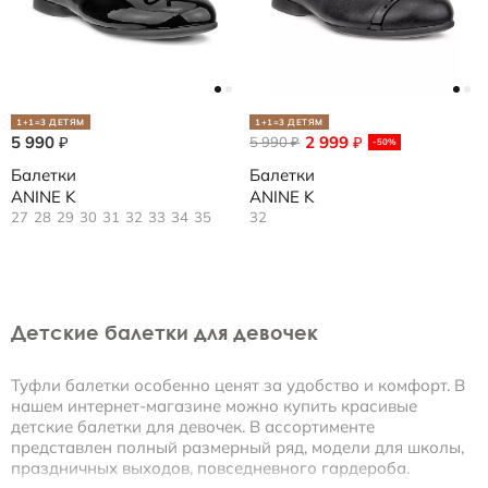
1+1=3 ДЕТЯМ
1+1=3 ДЕТЯМ
5 990
2 999
₽
5 990
₽
₽
-50%
Балетки
Балетки
ANINE K
ANINE K
27
28
29
30
31
32
33
34
35
32
Детские балетки для девочек
Туфли балетки особенно ценят за удобство и комфорт. В
нашем интернет-магазине можно купить красивые
детские балетки для девочек. В ассортименте
представлен полный размерный ряд, модели для школы,
праздничных выходов, повседневного гардероба.