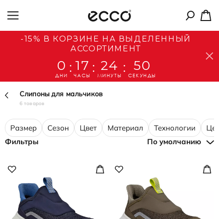
-15% В КОРЗИНЕ НА ВЫДЕЛЕННЫЙ
АССОРТИМЕНТ
0
17
24
50
:
:
:
ДНИ
ЧАСЫ
МИНУТЫ
СЕКУНДЫ
Слипоны для мальчиков
6 товаров
Размер
Сезон
Цвет
Материал
Технологии
Це
Фильтры
По умолчанию