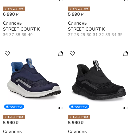
1+1=3 ДЕТЯМ
1+1=3 ДЕТЯМ
6 990
5 990
₽
₽
Слипоны
Слипоны
STREET COURT K
STREET COURT K
36
37
38
39
40
27
28
29
30
31
32
33
34
35
НОВИНКА
НОВИНКА
1+1=3 ДЕТЯМ
1+1=3 ДЕТЯМ
5 990
5 990
₽
₽
Слипоны
Слипоны