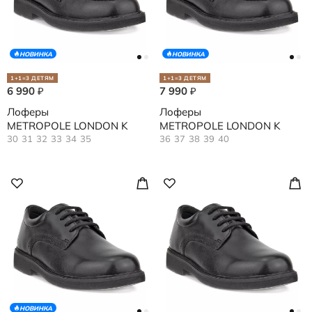
НОВИНКА
НОВИНКА
1+1=3 ДЕТЯМ
1+1=3 ДЕТЯМ
6 990
7 990
₽
₽
Лоферы
Лоферы
METROPOLE LONDON K
METROPOLE LONDON K
30
31
32
33
34
35
36
37
38
39
40
НОВИНКА