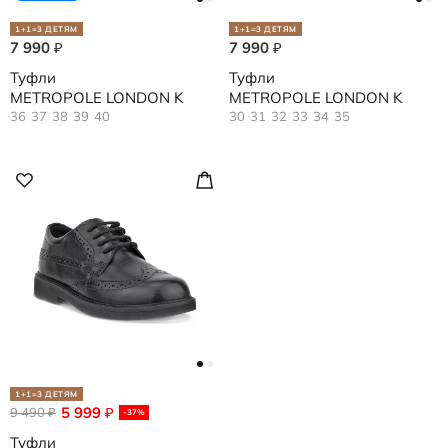
1+1=3 ДЕТЯМ
1+1=3 ДЕТЯМ
7 990
7 990
₽
₽
Туфли
Туфли
METROPOLE LONDON K
METROPOLE LONDON K
36
37
38
39
40
30
31
32
33
34
35
1+1=3 ДЕТЯМ
5 999
9 490
₽
₽
-37%
Туфли