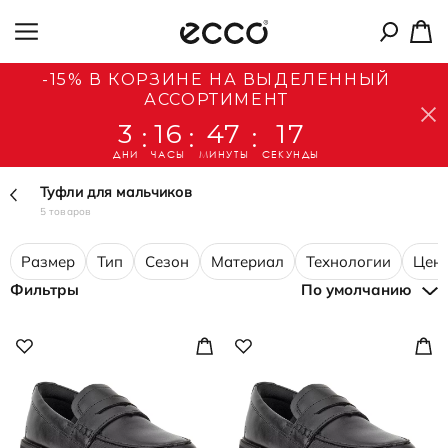
-15% В КОРЗИНЕ НА ВЫДЕЛЕННЫЙ
АССОРТИМЕНТ
3
16
47
17
:
:
:
ДНИ
ЧАСЫ
МИНУТЫ
СЕКУНДЫ
Туфли для мальчиков
5 товаров
Размер
Тип
Сезон
Материал
Технологии
Цен
Фильтры
По умолчанию