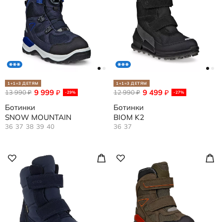
1+1=3 ДЕТЯМ
1+1=3 ДЕТЯМ
9 999
9 499
13 990
₽
12 990
₽
₽
₽
-29%
-27%
Ботинки
Ботинки
SNOW MOUNTAIN
BIOM K2
36
37
38
39
40
36
37