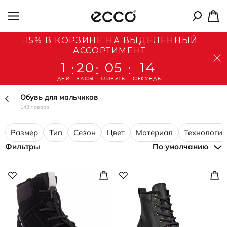
-15% В КОРЗИНЕ НА ВЫДЕЛЕННЫЙ
АССОРТИМЕНТ
1
20
05
12
:
:
:
ДНИ
ЧАСЫ
МИНУТЫ
СЕКУНДЫ
Обувь для мальчиков
143 товара
Размер
Тип
Сезон
Цвет
Материал
Технологии
Фильтры
По умолчанию