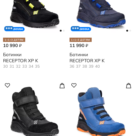
НОВИНКА
НОВИНКА
1+1=3 ДЕТЯМ
1+1=3 ДЕТЯМ
10 990
11 990
₽
₽
Ботинки
Ботинки
RECEPTOR XP K
RECEPTOR XP K
30
31
32
33
34
35
36
37
38
39
40