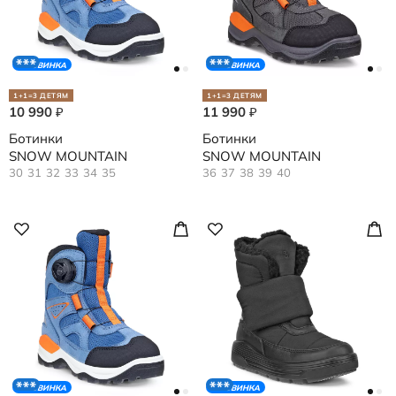
НОВИНКА
НОВИНКА
1+1=3 ДЕТЯМ
1+1=3 ДЕТЯМ
10 990
11 990
₽
₽
Ботинки
Ботинки
SNOW MOUNTAIN
SNOW MOUNTAIN
30
31
32
33
34
35
36
37
38
39
40
НОВИНКА
НОВИНКА