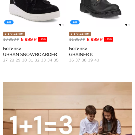
1+1=3 ДЕТЯМ
1+1=3 ДЕТЯМ
5 999
8 999
10 990
₽
11 990
₽
₽
₽
-45%
-25%
Ботинки
Ботинки
URBAN SNOWBOARDER
GRAINER K
27
28
29
30
31
32
33
34
35
36
37
38
39
40