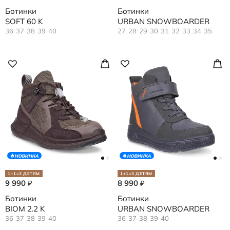
Ботинки
Ботинки
SOFT 60 K
URBAN SNOWBOARDER
36
37
38
39
40
27
28
29
30
31
32
33
34
35
НОВИНКА
НОВИНКА
1+1=3 ДЕТЯМ
1+1=3 ДЕТЯМ
9 990
8 990
₽
₽
Ботинки
Ботинки
BIOM 2.2 K
URBAN SNOWBOARDER
36
37
38
39
40
36
37
38
39
40