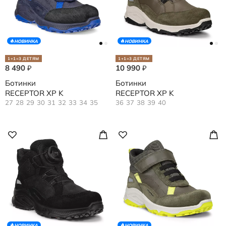
НОВИНКА
НОВИНКА
1+1=3 ДЕТЯМ
1+1=3 ДЕТЯМ
8 490
10 990
₽
₽
Ботинки
Ботинки
RECEPTOR XP K
RECEPTOR XP K
27
28
29
30
31
32
33
34
35
36
37
38
39
40
НОВИНКА
НОВИНКА