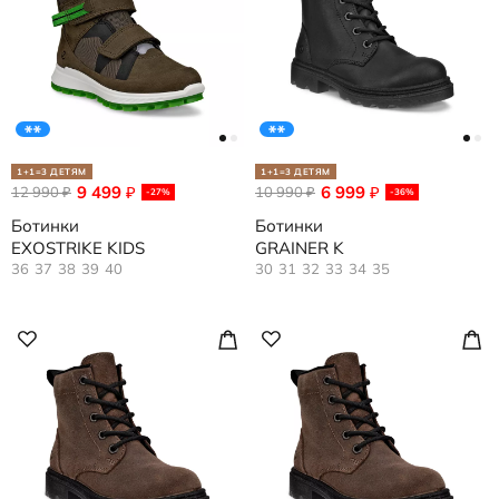
1+1=3 ДЕТЯМ
1+1=3 ДЕТЯМ
9 499
6 999
12 990
₽
10 990
₽
₽
₽
-27%
-36%
Ботинки
Ботинки
EXOSTRIKE KIDS
GRAINER K
36
37
38
39
40
30
31
32
33
34
35