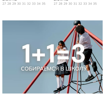
27
28
29
30
31
32
33
34
35
27
28
29
30
31
32
33
34
35