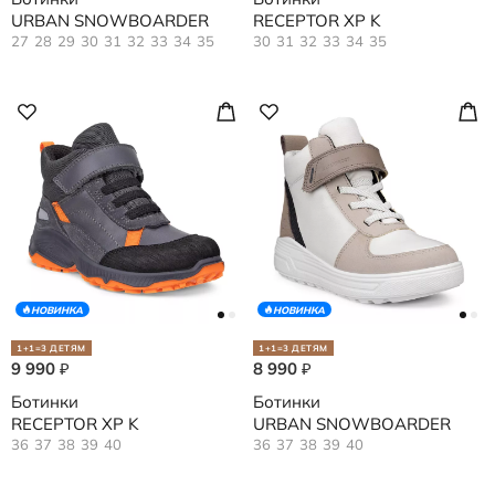
URBAN SNOWBOARDER
RECEPTOR XP K
27
28
29
30
31
32
33
34
35
30
31
32
33
34
35
НОВИНКА
НОВИНКА
1+1=3 ДЕТЯМ
1+1=3 ДЕТЯМ
9 990
8 990
₽
₽
Ботинки
Ботинки
RECEPTOR XP K
URBAN SNOWBOARDER
36
37
38
39
40
36
37
38
39
40