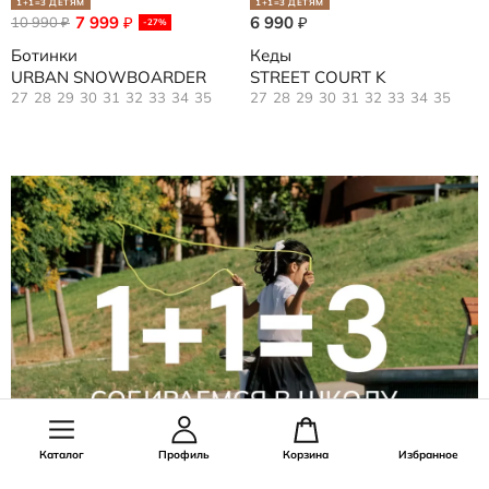
1+1=3 ДЕТЯМ
1+1=3 ДЕТЯМ
7 999
6 990
10 990
₽
₽
₽
-27%
Ботинки
Кеды
URBAN SNOWBOARDER
STREET COURT K
27
28
29
30
31
32
33
34
35
27
28
29
30
31
32
33
34
35
Каталог
Профиль
Корзина
Избранное