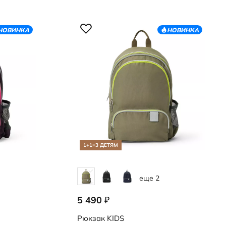
НОВИНКА
НОВИНКА
1+1=3 ДЕТЯМ
еще 2
5 490
₽
9108251/91592
Рюкзак
KIDS