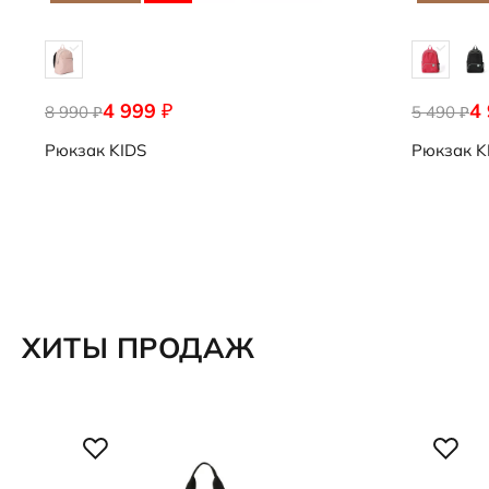
4 999
4
₽
8 990
9107701/91169
5 490
9108251/9
₽
₽
Рюкзак
KIDS
Рюкзак
K
ХИТЫ ПРОДАЖ