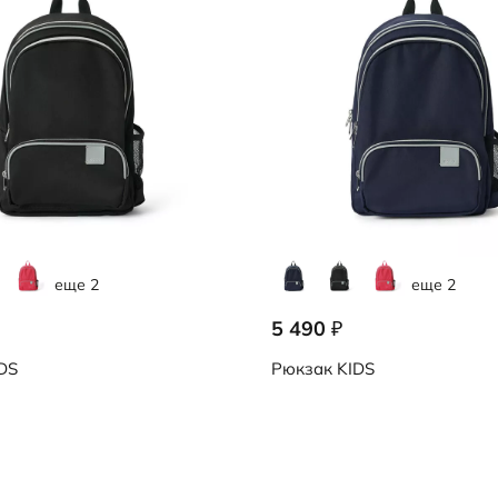
еще 2
еще 2
5 490
₽
DS
Рюкзак
KIDS