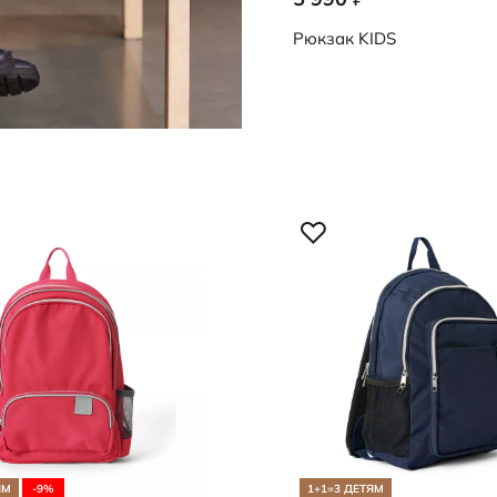
Рюкзак
KIDS
ЯМ
-9%
1+1=3 ДЕТЯМ