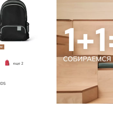
Кепки и панамы
редложение
Носки
Стельки
Обувь со скидками
Аутлет
ЯМ
еще 2
0000
IDS