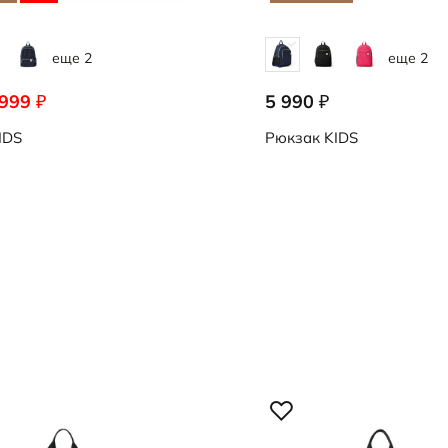
еще 2
еще 2
 999
5 990
₽
₽
0172
9108405/90776
IDS
Рюкзак
KIDS