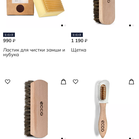
1+1=3
1+1=3
990
1 190
₽
₽
Ластик для чистки замши и
Щетка
нубука