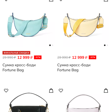
ФИНАЛЬНЫЕ СКИДКИ
12 999
12 999
29 990
₽
29 990
₽
₽
₽
-57%
-57%
Сумка кросс-боди
Сумка кросс-боди
Fortune Bag
Fortune Bag