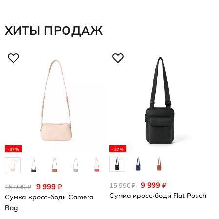
ХИТЫ ПРОДАЖ
1
С
B
-37%
-37%
еще 4
9 999
₽
15 990
₽
9 999
₽
15 990
₽
Сумка кросс-боди
Flat Pouch
Сумка кросс-боди
Camera
Bag