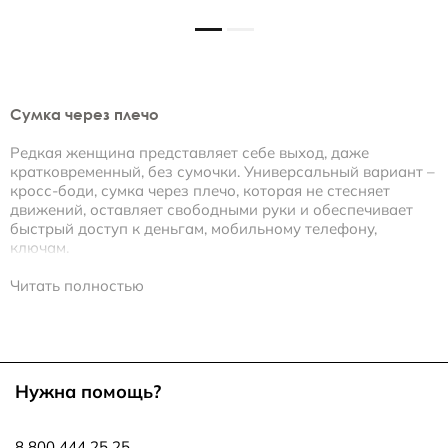
Сумка через плечо
Редкая женщина представляет себе выход, даже
кратковременный, без сумочки. Универсальный вариант –
кросс-боди, сумка через плечо, которая не стесняет
движений, оставляет свободными руки и обеспечивает
быстрый доступ к деньгам, мобильному телефону,
ключам.
Бренд ECCO представляет коллекцию женских и мужских
Читать полностью
сумок на ремешке из натуральной и искусственной кожи,
нубука, высококачественного текстиля, комбинированных
материалов. Модели разработаны с учетом актуальных
модных тенденций, имеют эргономичную внутреннюю
организацию, достаточно вместительны. Предлагаем
Нужна помощь?
купить сумки через плечо овальной, круглой формы, в
разнообразной цветовой гамме.
8 800 444 25 25