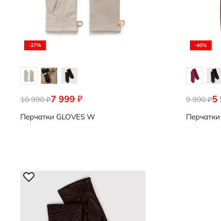
-27%
-40%
7 999
5
₽
10 990
9107252/90164
9 990
9107253/9
₽
₽
Перчатки
GLOVES W
Перчатки