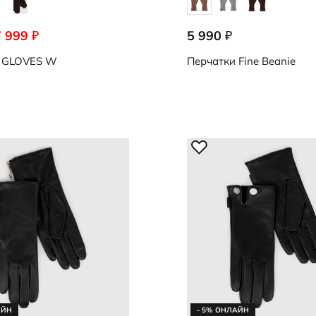
7 999
5 990
₽
₽
1376
9091001/91321
GLOVES W
Перчатки
Fine Beanie
АЙН
- 5% ОНЛАЙН