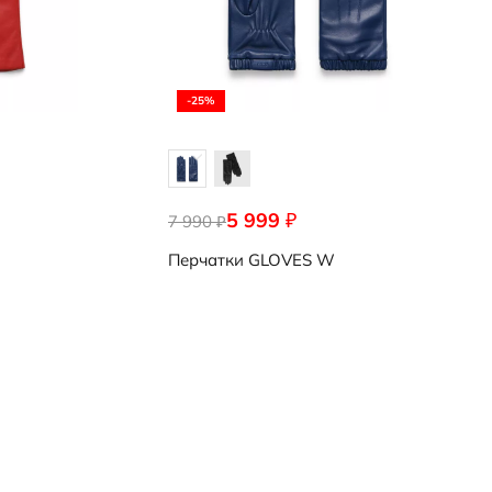
-25%
5 999
₽
7 990
9107256/91386
₽
Перчатки
GLOVES W