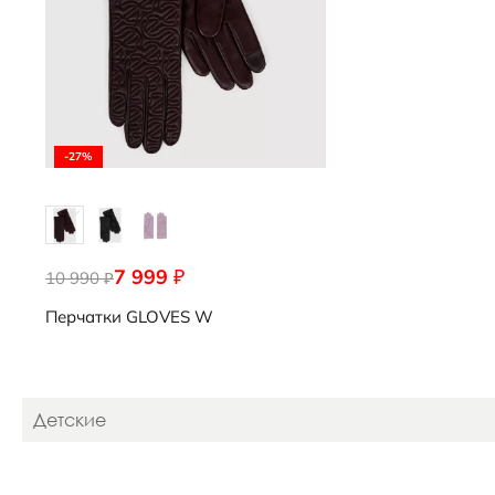
-27%
7 999
₽
10 990
9107562/91042
₽
Перчатки
GLOVES W
Детские