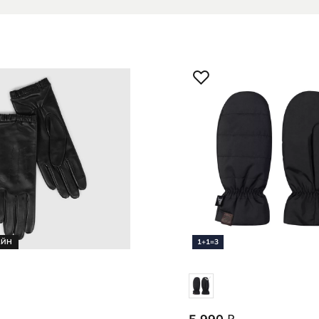
Кепки и панамы
редложение
Носки
Стельки
Обувь со скидками
Аутлет
АЙН
1+1=3