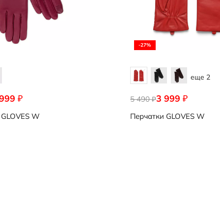
-27%
еще 2
 999
3 999
₽
₽
0780
5 490
9107255/91130
₽
GLOVES W
Перчатки
GLOVES W