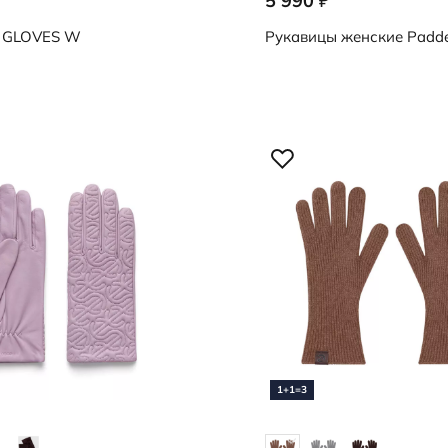
5 990
₽
0000
9091003/00101
GLOVES W
Рукавицы женские
Padde
1+1=3