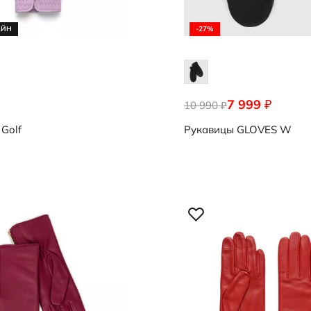
АЙН
-27%
7 999
₽
1376
10 990
9107251/90000
₽
Golf
Рукавицы
GLOVES W