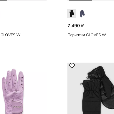
7 490
₽
0000
9107254/90000
GLOVES W
Перчатки
GLOVES W