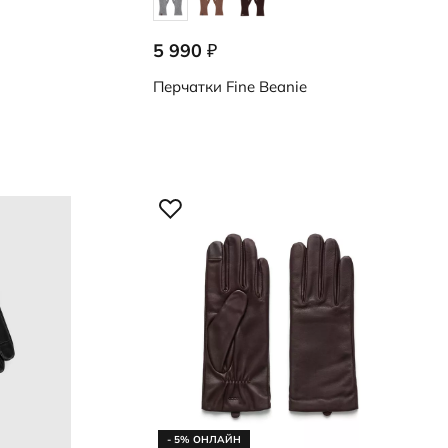
5 990
₽
9091001/90005
Перчатки
Fine Beanie
- 5% ОНЛАЙН