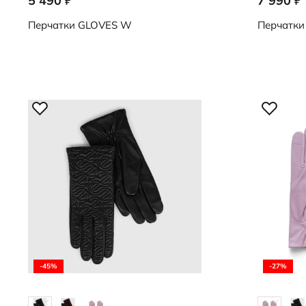
5 490
7 990
₽
₽
9107255/90000
9107256/9
Перчатки
GLOVES W
Перчатки
-45%
-27%