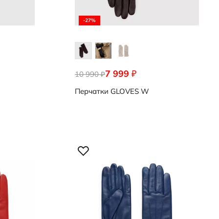
-27%
7 999
₽
10 990
9107252/91042
₽
Перчатки
GLOVES W