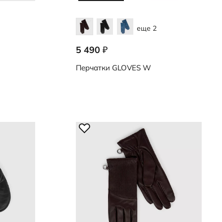
еще 2
5 490
₽
9107255/91042
Перчатки
GLOVES W