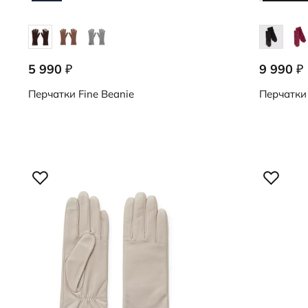
5 990
9 990
₽
₽
9091001/90042
9107253/9
Перчатки
Fine Beanie
Перчатки