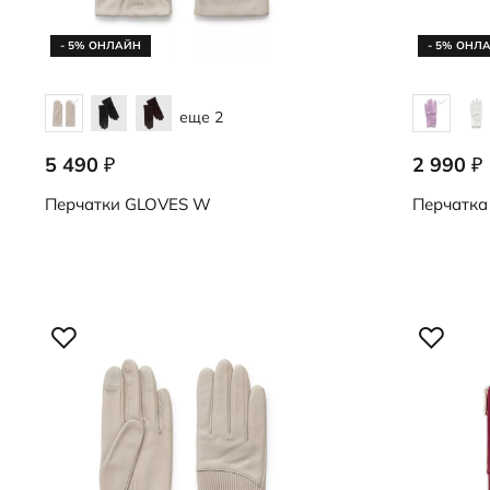
- 5% ОНЛАЙН
- 5% ОНЛ
еще 2
5 490
2 990
₽
₽
9107255/90164
9108254/9
Перчатки
GLOVES W
Перчатка