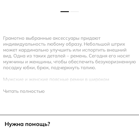
Грамотно выбранные аксессуары придают
индивидуальность любому образу. Небольшой штрих
может кардинально улучшить или испортить внешний
вид. Одна из таких деталей – ремень. Сегодня его носят
мужчины и женщины, чтобы обеспечить безукоризненную
посадку юбки, брюк, подчеркнуть талию.
Мужские и женские поясные ремни в широком
ассортименте представлены в интернет-магазине ECCO.
Мы предлагаем купить модели из натуральной кожи
Читать полностью
классического, спортивного стиля, для сочетания с
одеждой кэжуал.
Как выбрать ремень?
Нужна помощь?
Мужская мода консервативна. Гардероб обновляется
нечасто, поэтому к выбору аксессуаров нужно подходить