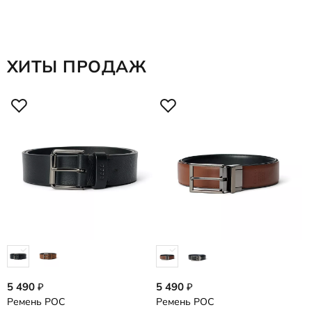
ХИТЫ ПРОДАЖ
5 490
5 490
5
₽
₽
Ремень
POC
Ремень
POC
Р